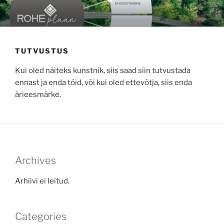
Skip
to
content
TUTVUSTUS
Kui oled näiteks kunstnik, siis saad siin tutvustada
ennast ja enda töid, või kui oled ettevõtja, siis enda
ärieesmärke.
Archives
Arhiivi ei leitud.
Categories